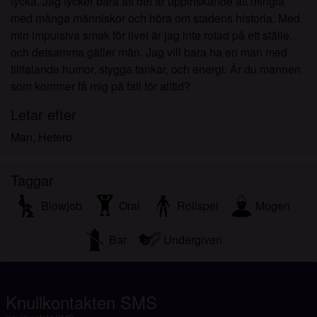
lycka. Jag tycker bara att det är uppfriskande att mingla
med många människor och höra om stadens historia. Med
min impulsiva smak för livet är jag inte rotad på ett ställe,
och detsamma gäller män. Jag vill bara ha en man med
tilltalande humor, stygga tankar, och energi. Är du mannen
som kommer få mig på fall för alltid?
Letar efter
Man, Hetero
Taggar
Blowjob
Oral
Rollspel
Mogen
Bar
Undergiven
Knullkontakten SMS