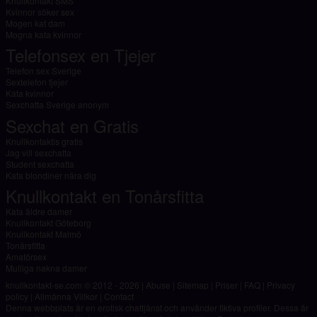
Knullkontakt SMS
Kvinnor söker sex
Mogen kat dam
Mogna kata kvinnor
Telefonsex en Tjejer
Telefon sex Sverige
Sextelefon tjejer
Kata kvinnor
Sexchatta Sverige anonym
Sexchat en Gratis
Knullkontaktis gratis
Jag vill sexchatta
Student sexchatta
Kata blondiner nära dig
Knullkontakt en Tonårsfitta
Kata äldre damer
Knullkontakt Göteborg
Knullkontakt Malmö
Tonårsfitta
Amatörsex
Mulliga nakna damer
knullkontakt-se.com © 2012 - 2026
|
Abuse
|
Sitemap
|
Priser
|
FAQ
|
Privacy
policy
|
Allmänna Villkor
|
Contact
Denna webbplats är en erotisk chattjänst och använder fiktiva profiler. Dessa är