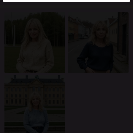
mellan dessa användare, besök
FAQ
.
Du intygar att följande fakta är korrekta:
Jag godkänner att denna webbplats får använda
cookies och liknande tekniker för analys- och
reklamändamål.
Jag är minst 18 år gammal och har nått
åldersgränsen för samtycke i min hemvist.
Jag kommer inte att distribuera något material från
knullkontakt-se.com.
Jag kommer inte att tillåta minderåriga att få tillgång
till knullkontakt-se.com eller något material som
finns i det.
Allt material jag ser eller laddar ner från
knullkontakt-se.com är för min personliga
användning och jag kommer inte att visa det för en
minderårig.
Jag kontaktades inte av leverantörerna av detta