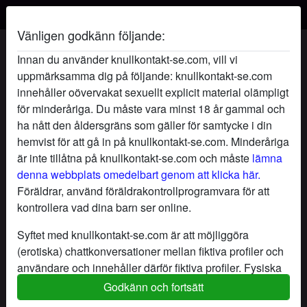
Vänligen godkänn följande:
Brittafitta's profil
Innan du använder knullkontakt-se.com, vill vi
uppmärksamma dig på följande: knullkontakt-se.com
innehåller oövervakat sexuellt explicit material olämpligt
för minderåriga. Du måste vara minst 18 år gammal och
ha nått den åldersgräns som gäller för samtycke i din
hemvist för att gå in på knullkontakt-se.com. Minderåriga
är inte tillåtna på knullkontakt-se.com och måste
lämna
denna webbplats omedelbart genom att klicka här.
Föräldrar, använd föräldrakontrollprogramvara för att
kontrollera vad dina barn ser online.
Syftet med knullkontakt-se.com är att möjliggöra
(erotiska) chattkonversationer mellan fiktiva profiler och
användare och innehåller därför fiktiva profiler. Fysiska
möten är inte möjliga med dessa fiktiva profiler. Riktiga
Godkänn och fortsätt
star
chat
Lägg till
Chatta nu
användare finns också på webbplatsen. För att skilja