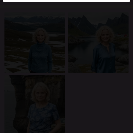
mellan dessa användare, besök
FAQ
.
Du intygar att följande fakta är korrekta:
Jag godkänner att denna webbplats får använda
cookies och liknande tekniker för analys- och
reklamändamål.
Jag är minst 18 år gammal och har nått
åldersgränsen för samtycke i min hemvist.
Jag kommer inte att distribuera något material från
knullkontakt-se.com.
Jag kommer inte att tillåta minderåriga att få tillgång
till knullkontakt-se.com eller något material som
finns i det.
Allt material jag ser eller laddar ner från
knullkontakt-se.com är för min personliga
användning och jag kommer inte att visa det för en
minderårig.
Jag kontaktades inte av leverantörerna av detta