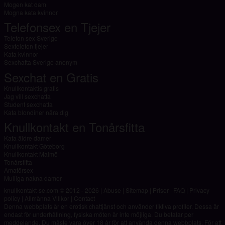
Mogen kat dam
Mogna kata kvinnor
Telefonsex en Tjejer
Telefon sex Sverige
Sextelefon tjejer
Kata kvinnor
Sexchatta Sverige anonym
Sexchat en Gratis
Knullkontaktis gratis
Jag vill sexchatta
Student sexchatta
Kata blondiner nära dig
Knullkontakt en Tonårsfitta
Kata äldre damer
Knullkontakt Göteborg
Knullkontakt Malmö
Tonårsfitta
Amatörsex
Mulliga nakna damer
knullkontakt-se.com © 2012 - 2026
|
Abuse
|
Sitemap
|
Priser
|
FAQ
|
Privacy
policy
|
Allmänna Villkor
|
Contact
Denna webbplats är en erotisk chattjänst och använder fiktiva profiler. Dessa är
endast för underhållning, fysiska möten är inte möjliga. Du betalar per
meddelande. Du måste vara över 18 år för att använda denna webbplats. För att