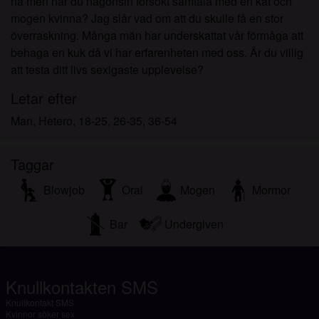
ha men har du någonsin försökt samtala med en kåt och
mogen kvinna? Jag slår vad om att du skulle få en stor
överraskning. Många män har underskattat vår förmåga att
behaga en kuk då vi har erfarenheten med oss. Är du villig
att testa ditt livs sexigaste upplevelse?
Letar efter
Man, Hetero, 18-25, 26-35, 36-54
Taggar
Blowjob
Oral
Mogen
Mormor
Bar
Undergiven
Knullkontakten SMS
Knullkontakt SMS
Kvinnor söker sex