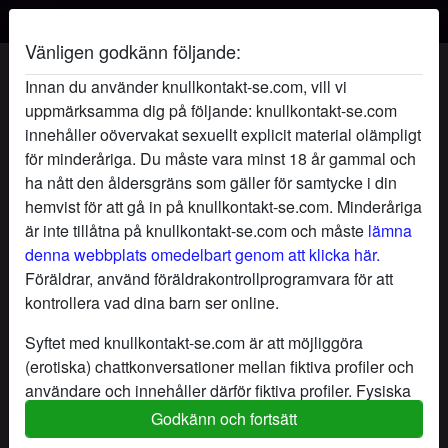
Vänligen godkänn följande:
Smutsigahemligheter's profil
Innan du använder knullkontakt-se.com, vill vi
uppmärksamma dig på följande: knullkontakt-se.com
innehåller oövervakat sexuellt explicit material olämpligt
för minderåriga. Du måste vara minst 18 år gammal och
ha nått den åldersgräns som gäller för samtycke i din
hemvist för att gå in på knullkontakt-se.com. Minderåriga
är inte tillåtna på knullkontakt-se.com och måste
lämna
denna webbplats omedelbart genom att klicka här.
Föräldrar, använd föräldrakontrollprogramvara för att
kontrollera vad dina barn ser online.
Syftet med knullkontakt-se.com är att möjliggöra
(erotiska) chattkonversationer mellan fiktiva profiler och
användare och innehåller därför fiktiva profiler. Fysiska
möten är inte möjliga med dessa fiktiva profiler. Riktiga
Godkänn och fortsätt
star
chat
Lägg till
Chatta nu
användare finns också på webbplatsen. För att skilja