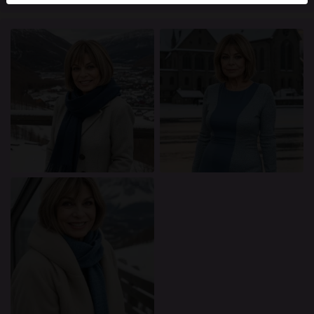
mellan dessa användare, besök
FAQ
.
Du intygar att följande fakta är korrekta:
Jag godkänner att denna webbplats får använda
cookies och liknande tekniker för analys- och
reklamändamål.
Jag är minst 18 år gammal och har nått
åldersgränsen för samtycke i min hemvist.
Jag kommer inte att distribuera något material från
knullkontakt-se.com.
Jag kommer inte att tillåta minderåriga att få tillgång
till knullkontakt-se.com eller något material som
finns i det.
Allt material jag ser eller laddar ner från
knullkontakt-se.com är för min personliga
användning och jag kommer inte att visa det för en
minderårig.
Jag kontaktades inte av leverantörerna av detta