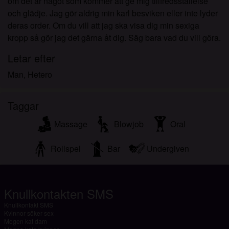
om det är något som kommer att ge mig tillfredsställelse
och glädje. Jag gör aldrig min karl besviken eller inte lyder
deras order. Om du vill att jag ska visa dig min sexiga
kropp så gör jag det gärna åt dig. Säg bara vad du vill göra.
Letar efter
Man, Hetero
Taggar
Massage
Blowjob
Oral
Rollspel
Bar
Undergiven
Knullkontakten SMS
Knullkontakt SMS
Kvinnor söker sex
Mogen kat dam