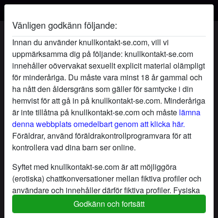
Vänligen godkänn följande:
FjäderMjuk's profil
Innan du använder knullkontakt-se.com, vill vi
uppmärksamma dig på följande: knullkontakt-se.com
innehåller oövervakat sexuellt explicit material olämpligt
för minderåriga. Du måste vara minst 18 år gammal och
ha nått den åldersgräns som gäller för samtycke i din
hemvist för att gå in på knullkontakt-se.com. Minderåriga
är inte tillåtna på knullkontakt-se.com och måste
lämna
denna webbplats omedelbart genom att klicka här.
Föräldrar, använd föräldrakontrollprogramvara för att
kontrollera vad dina barn ser online.
Syftet med knullkontakt-se.com är att möjliggöra
(erotiska) chattkonversationer mellan fiktiva profiler och
användare och innehåller därför fiktiva profiler. Fysiska
möten är inte möjliga med dessa fiktiva profiler. Riktiga
Godkänn och fortsätt
star
chat
Lägg till
Chatta nu
användare finns också på webbplatsen. För att skilja