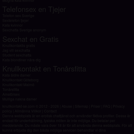
Mogna kata kvinnor
Telefonsex en Tjejer
Telefon sex Sverige
Sextelefon tjejer
Kata kvinnor
Sexchatta Sverige anonym
Sexchat en Gratis
Knullkontaktis gratis
Jag vill sexchatta
Student sexchatta
Kata blondiner nära dig
Knullkontakt en Tonårsfitta
Kata äldre damer
Knullkontakt Göteborg
Knullkontakt Malmö
Tonårsfitta
Amatörsex
Mulliga nakna damer
knullkontakt-se.com © 2012 - 2026
|
Abuse
|
Sitemap
|
Priser
|
FAQ
|
Privacy
policy
|
Allmänna Villkor
|
Contact
Denna webbplats är en erotisk chattjänst och använder fiktiva profiler. Dessa är
endast för underhållning, fysiska möten är inte möjliga. Du betalar per
meddelande. Du måste vara över 18 år för att använda denna webbplats. För att
kunna erbjuda dig den bästa möjliga servicen behandlar vi dina