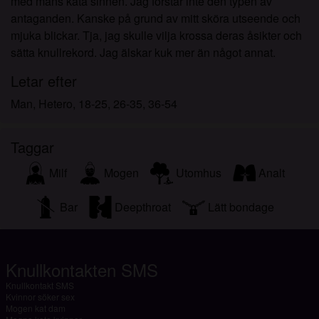
med mäns kåta sinnen. Jag förstår inte den typen av
antaganden. Kanske på grund av mitt sköra utseende och
mjuka blickar. Tja, jag skulle vilja krossa deras åsikter och
sätta knullrekord. Jag älskar kuk mer än något annat.
Letar efter
Man, Hetero, 18-25, 26-35, 36-54
Taggar
Milf
Mogen
Utomhus
Analt
Bar
Deepthroat
Lätt bondage
Knullkontakten SMS
Knullkontakt SMS
Kvinnor söker sex
Mogen kat dam