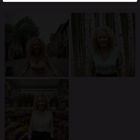
mellan dessa användare, besök
FAQ
.
Du intygar att följande fakta är korrekta:
Jag godkänner att denna webbplats får använda
cookies och liknande tekniker för analys- och
reklamändamål.
Jag är minst 18 år gammal och har nått
åldersgränsen för samtycke i min hemvist.
Jag kommer inte att distribuera något material från
knullkontakt-se.com.
Jag kommer inte att tillåta minderåriga att få tillgång
till knullkontakt-se.com eller något material som
finns i det.
Allt material jag ser eller laddar ner från
knullkontakt-se.com är för min personliga
användning och jag kommer inte att visa det för en
minderårig.
Jag kontaktades inte av leverantörerna av detta