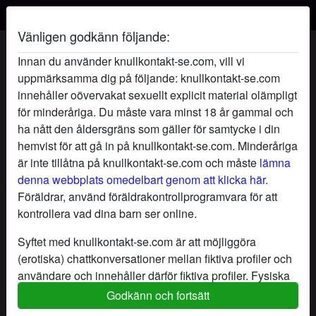
Vänligen godkänn följande:
Busfröken6's profil
Innan du använder knullkontakt-se.com, vill vi
uppmärksamma dig på följande: knullkontakt-se.com
innehåller oövervakat sexuellt explicit material olämpligt
för minderåriga. Du måste vara minst 18 år gammal och
ha nått den åldersgräns som gäller för samtycke i din
hemvist för att gå in på knullkontakt-se.com. Minderåriga
är inte tillåtna på knullkontakt-se.com och måste
lämna
denna webbplats omedelbart genom att klicka här.
Föräldrar, använd föräldrakontrollprogramvara för att
kontrollera vad dina barn ser online.
Syftet med knullkontakt-se.com är att möjliggöra
(erotiska) chattkonversationer mellan fiktiva profiler och
användare och innehåller därför fiktiva profiler. Fysiska
möten är inte möjliga med dessa fiktiva profiler. Riktiga
Godkänn och fortsätt
star
chat
Lägg till
Chatta nu
användare finns också på webbplatsen. För att skilja