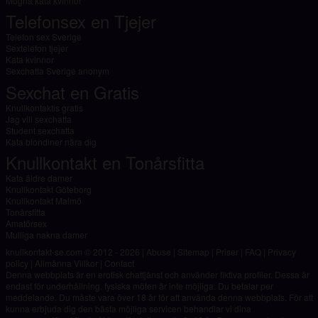
Mogna kata kvinnor
Telefonsex en Tjejer
Telefon sex Sverige
Sextelefon tjejer
Kata kvinnor
Sexchatta Sverige anonym
Sexchat en Gratis
Knullkontaktis gratis
Jag vill sexchatta
Student sexchatta
Kata blondiner nära dig
Knullkontakt en Tonårsfitta
Kata äldre damer
Knullkontakt Göteborg
Knullkontakt Malmö
Tonårsfitta
Amatörsex
Mulliga nakna damer
knullkontakt-se.com © 2012 - 2026
|
Abuse
|
Sitemap
|
Priser
|
FAQ
|
Privacy
policy
|
Allmänna Villkor
|
Contact
Denna webbplats är en erotisk chattjänst och använder fiktiva profiler. Dessa är
endast för underhållning, fysiska möten är inte möjliga. Du betalar per
meddelande. Du måste vara över 18 år för att använda denna webbplats. För att
kunna erbjuda dig den bästa möjliga servicen behandlar vi dina