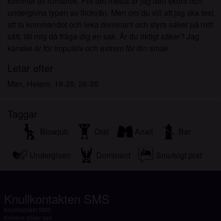
kommer till romantik. För det mesta är jag den sköra och
undergivna typen av flickvän. Men om du vill att jag ska test
att ta kommandot och leka dominant och styra saker på mitt
sätt, låt mig då fråga dig en sak. Är du riktigt säker? Jag
kanske är för impulsiv och extrem för din smak.
Letar efter
Man, Hetero, 18-25, 26-35
Taggar
Blowjob
Oral
Analt
Bar
Undergiven
Dominant
Smutsigt prat
Knullkontakten SMS
Knullkontakt SMS
Kvinnor söker sex