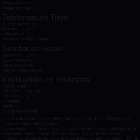
Mogen kat dam
Mogna kata kvinnor
Telefonsex en Tjejer
Telefon sex Sverige
Sextelefon tjejer
Kata kvinnor
Sexchatta Sverige anonym
Sexchat en Gratis
Knullkontaktis gratis
Jag vill sexchatta
Student sexchatta
Kata blondiner nära dig
Knullkontakt en Tonårsfitta
Kata äldre damer
Knullkontakt Göteborg
Knullkontakt Malmö
Tonårsfitta
Amatörsex
Mulliga nakna damer
knullkontakt-se.com © 2012 - 2026
|
Abuse
|
Sitemap
|
Priser
|
FAQ
|
Privacy
policy
|
Allmänna Villkor
|
Contact
Denna webbplats är en erotisk chattjänst och använder fiktiva profiler. Dessa är
endast för underhållning, fysiska möten är inte möjliga. Du betalar per
meddelande. Du måste vara över 18 år för att använda denna webbplats. För att