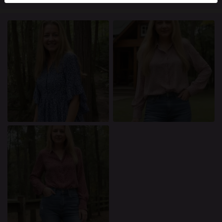
mellan dessa användare, besök
FAQ
.
Du intygar att följande fakta är korrekta:
Jag godkänner att denna webbplats får använda
cookies och liknande tekniker för analys- och
reklamändamål.
Jag är minst 18 år gammal och har nått
åldersgränsen för samtycke i min hemvist.
Jag kommer inte att distribuera något material från
knullkontakt-se.com.
Jag kommer inte att tillåta minderåriga att få tillgång
till knullkontakt-se.com eller något material som
finns i det.
Allt material jag ser eller laddar ner från
knullkontakt-se.com är för min personliga
användning och jag kommer inte att visa det för en
minderårig.
Jag kontaktades inte av leverantörerna av detta