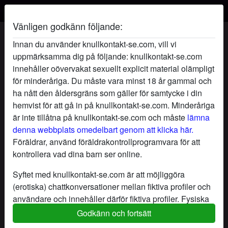
Vänligen godkänn följande:
Karinabus's profil
Innan du använder knullkontakt-se.com, vill vi
uppmärksamma dig på följande: knullkontakt-se.com
innehåller oövervakat sexuellt explicit material olämpligt
för minderåriga. Du måste vara minst 18 år gammal och
ha nått den åldersgräns som gäller för samtycke i din
hemvist för att gå in på knullkontakt-se.com. Minderåriga
är inte tillåtna på knullkontakt-se.com och måste
lämna
denna webbplats omedelbart genom att klicka här.
Föräldrar, använd föräldrakontrollprogramvara för att
kontrollera vad dina barn ser online.
Syftet med knullkontakt-se.com är att möjliggöra
(erotiska) chattkonversationer mellan fiktiva profiler och
användare och innehåller därför fiktiva profiler. Fysiska
möten är inte möjliga med dessa fiktiva profiler. Riktiga
Godkänn och fortsätt
star
chat
Lägg till
Chatta nu
användare finns också på webbplatsen. För att skilja