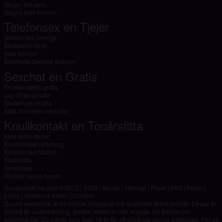
Mogen kat dam
Mogna kata kvinnor
Telefonsex en Tjejer
Telefon sex Sverige
Sextelefon tjejer
Kata kvinnor
Sexchatta Sverige anonym
Sexchat en Gratis
Knullkontaktis gratis
Jag vill sexchatta
Student sexchatta
Kata blondiner nära dig
Knullkontakt en Tonårsfitta
Kata äldre damer
Knullkontakt Göteborg
Knullkontakt Malmö
Tonårsfitta
Amatörsex
Mulliga nakna damer
knullkontakt-se.com © 2012 - 2026
|
Abuse
|
Sitemap
|
Priser
|
FAQ
|
Privacy
policy
|
Allmänna Villkor
|
Contact
Denna webbplats är en erotisk chattjänst och använder fiktiva profiler. Dessa är
endast för underhållning, fysiska möten är inte möjliga. Du betalar per
meddelande. Du måste vara över 18 år för att använda denna webbplats. För att