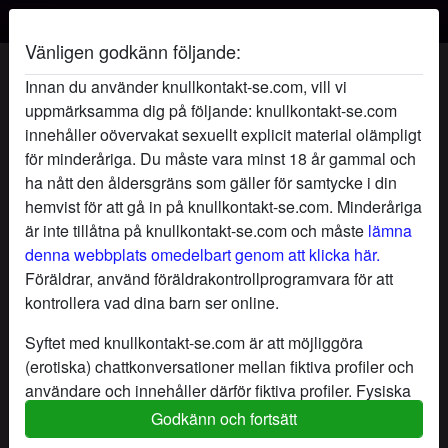
Vänligen godkänn följande:
DrömSkimmer's profil
Innan du använder knullkontakt-se.com, vill vi
uppmärksamma dig på följande: knullkontakt-se.com
innehåller oövervakat sexuellt explicit material olämpligt
för minderåriga. Du måste vara minst 18 år gammal och
ha nått den åldersgräns som gäller för samtycke i din
hemvist för att gå in på knullkontakt-se.com. Minderåriga
är inte tillåtna på knullkontakt-se.com och måste
lämna
denna webbplats omedelbart genom att klicka här.
Föräldrar, använd föräldrakontrollprogramvara för att
kontrollera vad dina barn ser online.
Syftet med knullkontakt-se.com är att möjliggöra
(erotiska) chattkonversationer mellan fiktiva profiler och
användare och innehåller därför fiktiva profiler. Fysiska
möten är inte möjliga med dessa fiktiva profiler. Riktiga
Godkänn och fortsätt
star
chat
Lägg till
Chatta nu
användare finns också på webbplatsen. För att skilja