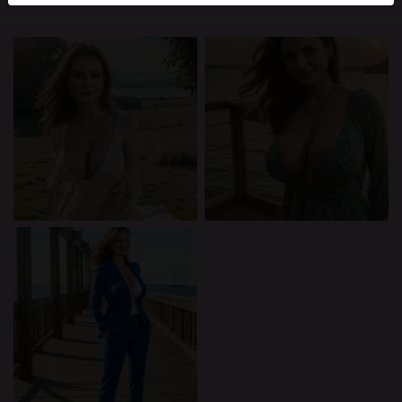
mellan dessa användare, besök
FAQ
.
Du intygar att följande fakta är korrekta:
Jag godkänner att denna webbplats får använda
cookies och liknande tekniker för analys- och
reklamändamål.
Jag är minst 18 år gammal och har nått
åldersgränsen för samtycke i min hemvist.
Jag kommer inte att distribuera något material från
knullkontakt-se.com.
Jag kommer inte att tillåta minderåriga att få tillgång
till knullkontakt-se.com eller något material som
finns i det.
Allt material jag ser eller laddar ner från
knullkontakt-se.com är för min personliga
användning och jag kommer inte att visa det för en
minderårig.
Jag kontaktades inte av leverantörerna av detta