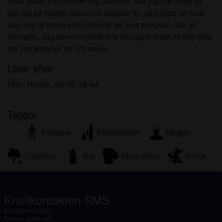
olika saker från platser jag besöker. När jag har ledig tid
går jag på kaféer, läser och kopplar av. Jag gillar att resa,
men jag är typen som föredrar att leva sorglöst utan all
dramatik. Jag kommer dock inte ha något emot ett litet tjafs
när det kommer till mitt sexliv.
Letar efter
Man, Hetero, 26-35, 36-54
Taggar
Rollspel
Sexleksaker
Mogen
Utomhus
Bar
Stora bröst
Smisk
Knullkontakten SMS
Knullkontakt SMS
Kvinnor söker sex