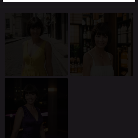
mellan dessa användare, besök
FAQ
.
Du intygar att följande fakta är korrekta:
Jag godkänner att denna webbplats får använda
cookies och liknande tekniker för analys- och
reklamändamål.
Jag är minst 18 år gammal och har nått
åldersgränsen för samtycke i min hemvist.
Jag kommer inte att distribuera något material från
knullkontakt-se.com.
Jag kommer inte att tillåta minderåriga att få tillgång
till knullkontakt-se.com eller något material som
finns i det.
Allt material jag ser eller laddar ner från
knullkontakt-se.com är för min personliga
användning och jag kommer inte att visa det för en
minderårig.
Jag kontaktades inte av leverantörerna av detta