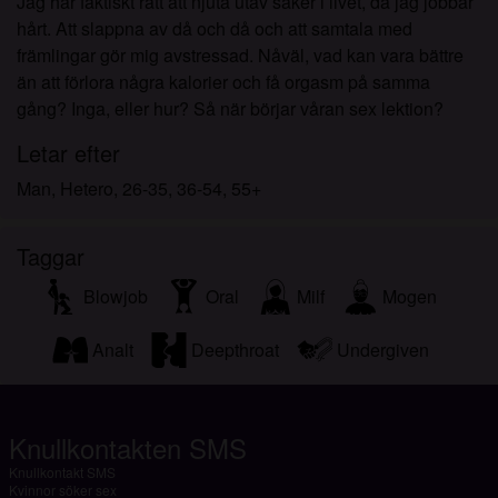
Jag har faktiskt rätt att njuta utav saker i livet, då jag jobbar
hårt. Att slappna av då och då och att samtala med
främlingar gör mig avstressad. Nåväl, vad kan vara bättre
än att förlora några kalorier och få orgasm på samma
gång? Inga, eller hur? Så när börjar våran sex lektion?
Letar efter
Man, Hetero, 26-35, 36-54, 55+
Taggar
Blowjob
Oral
Milf
Mogen
Analt
Deepthroat
Undergiven
Knullkontakten SMS
Knullkontakt SMS
Kvinnor söker sex