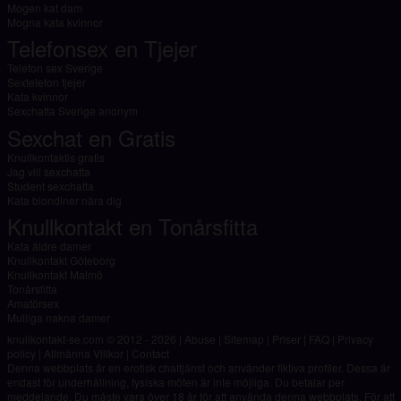
Mogen kat dam
Mogna kata kvinnor
Telefonsex en Tjejer
Telefon sex Sverige
Sextelefon tjejer
Kata kvinnor
Sexchatta Sverige anonym
Sexchat en Gratis
Knullkontaktis gratis
Jag vill sexchatta
Student sexchatta
Kata blondiner nära dig
Knullkontakt en Tonårsfitta
Kata äldre damer
Knullkontakt Göteborg
Knullkontakt Malmö
Tonårsfitta
Amatörsex
Mulliga nakna damer
knullkontakt-se.com © 2012 - 2026
|
Abuse
|
Sitemap
|
Priser
|
FAQ
|
Privacy
policy
|
Allmänna Villkor
|
Contact
Denna webbplats är en erotisk chattjänst och använder fiktiva profiler. Dessa är
endast för underhållning, fysiska möten är inte möjliga. Du betalar per
meddelande. Du måste vara över 18 år för att använda denna webbplats. För att