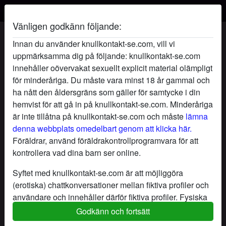
Vänligen godkänn följande:
LinnBehöverKuk's profil
Innan du använder knullkontakt-se.com, vill vi
uppmärksamma dig på följande: knullkontakt-se.com
innehåller oövervakat sexuellt explicit material olämpligt
för minderåriga. Du måste vara minst 18 år gammal och
ha nått den åldersgräns som gäller för samtycke i din
hemvist för att gå in på knullkontakt-se.com. Minderåriga
är inte tillåtna på knullkontakt-se.com och måste
lämna
denna webbplats omedelbart genom att klicka här.
Föräldrar, använd föräldrakontrollprogramvara för att
kontrollera vad dina barn ser online.
Syftet med knullkontakt-se.com är att möjliggöra
(erotiska) chattkonversationer mellan fiktiva profiler och
användare och innehåller därför fiktiva profiler. Fysiska
möten är inte möjliga med dessa fiktiva profiler. Riktiga
Godkänn och fortsätt
star
chat
Lägg till
Chatta nu
användare finns också på webbplatsen. För att skilja